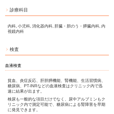
交通案内
診療科目
リンク
採用情報
内科, 小児科, 消化器内科, 肝臓・胆のう・膵臓内科, 内
視鏡内科
お知らせ
施設基準
検査
血液検査
貧血、炎症反応、肝胆膵機能、腎機能、生活習慣病、
糖尿病、PT-INRなどの血液検査はクリニック内で迅
速に結果が出ます。
検尿も一般的な項目だけでなく、尿中アルブミンもク
リニック内で測定可能で、糖尿病による腎障害を早期
に発見できます。