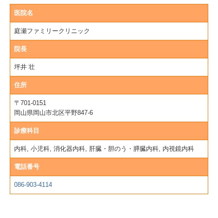
医院名
庭瀬ファミリークリニック
院長
坪井 壮
住所
〒701-0151
岡山県岡山市北区平野847-6
診療科目
内科, 小児科, 消化器内科, 肝臓・胆のう・膵臓内科, 内視鏡内科
電話番号
086-903-4114